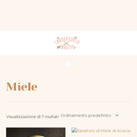
Vai
al
contenuto
Main
Menu
Miele
Visualizzazione di 7 risultati