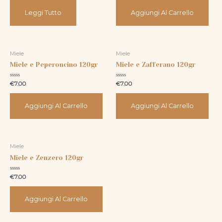
5
5
Leggi Tutto
Aggiungi Al Carrello
Miele
Miele
Miele e Peperoncino 120gr
Miele e Zafferano 120gr
Valutato
Valutato
€
7.00
€
7.00
0
0
su
su
5
5
Aggiungi Al Carrello
Aggiungi Al Carrello
Miele
Miele e Zenzero 120gr
Valutato
€
7.00
0
su
5
Aggiungi Al Carrello