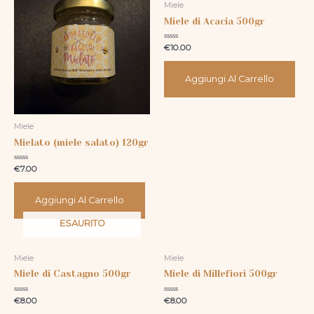
Miele
Miele di Acacia 500gr
Valutato
€
10.00
0
su
5
Aggiungi Al Carrello
Miele
Mielato (miele salato) 120gr
Valutato
€
7.00
0
su
5
Aggiungi Al Carrello
ESAURITO
Miele
Miele
Miele di Castagno 500gr
Miele di Millefiori 500gr
Valutato
Valutato
€
8.00
€
8.00
0
0
su
su