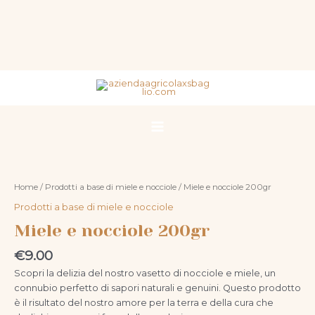
quantità
Vai
al
contenuto
Main
Menu
Miele
e
nocciole
Home
/
Prodotti a base di miele e nocciole
/ Miele e nocciole 200gr
200gr
Prodotti a base di miele e nocciole
quantità
Miele e nocciole 200gr
€
9.00
Scopri la delizia del nostro vasetto di nocciole e miele, un
connubio perfetto di sapori naturali e genuini. Questo prodotto
è il risultato del nostro amore per la terra e della cura che