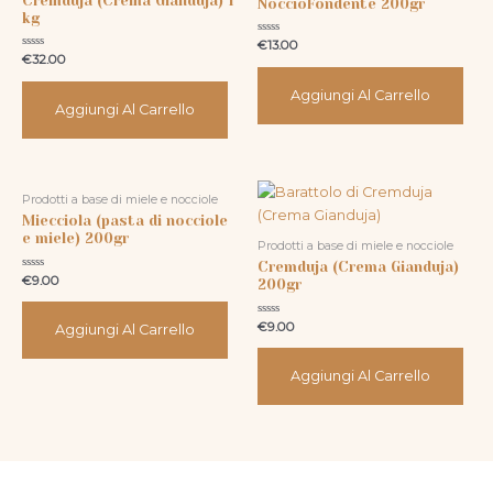
Cremduja (Crema Gianduja) 1
NoccioFondente 200gr
kg
Valutato
€
13.00
0
Valutato
€
32.00
su
0
5
su
5
Aggiungi Al Carrello
Aggiungi Al Carrello
Prodotti a base di miele e nocciole
Miecciola (pasta di nocciole
e miele) 200gr
Prodotti a base di miele e nocciole
Cremduja (Crema Gianduja)
Valutato
€
9.00
200gr
0
su
5
Valutato
€
9.00
Aggiungi Al Carrello
0
su
5
Aggiungi Al Carrello