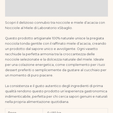
Informazioni aggiuntive
Recensioni (0)
Scopri il delizioso connubio tra nocciole e miele d’acacia con
Nocciole al Miele di Laboratorio xSbaglio.
Questo prodotto artigianale 100% naturale unisce la pregiata
nocciola tonda gentile con il raffinato miele d’acacia, creando
un prodotto dal sapore unico e avvolgente. Ogni vasetto
racchiude la perfetta armonia tra la croccantezza delle
nocciole selezionate e la dolcezza naturale del miele. Ideale
per una colazione energetica, come complemento per i tuoi
dessert preferiti o semplicemente da gustare al cucchiaio per
un momento di puro piacere.
La consistenza e il gusto autentico degli ingredienti di prima
qualità rendono questo prodotto un’esperienza gastronomica
indimenticabile, perfetta per chi cerca sapori genuini e naturali
nella propria alimentazione quotidiana.
Peso
0.450 kg